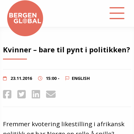
About
Kvinner – bare til pynt i politikken?
Events
Library
23.11.2016
15:00 -
ENGLISH
Podcast
Contact
Fremmer kvotering likestilling i afrikansk
politikk og har Norge en rolle å spille?