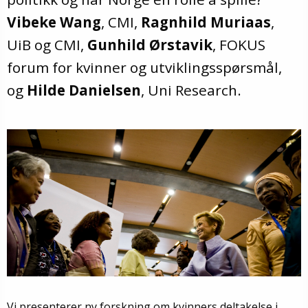
Vibeke Wang
, CMI,
Ragnhild Muriaas
,
UiB og CMI,
Gunhild Ørstavik
, FOKUS
forum for kvinner og utviklingsspørsmål,
og
Hilde Danielsen
, Uni Research.
Vi presenterer ny forskning om kvinners deltakelse i