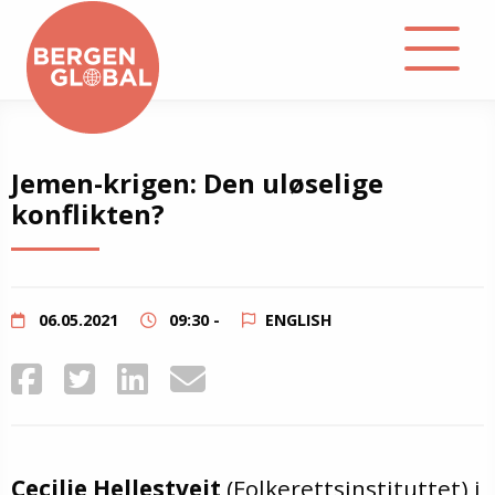
About
Jemen-krigen: Den uløselige
konflikten?
Events
Library
06.05.2021
09:30 -
ENGLISH
Podcast
Contact
Cecilie Hellestveit
(Folkerettsinstituttet) i