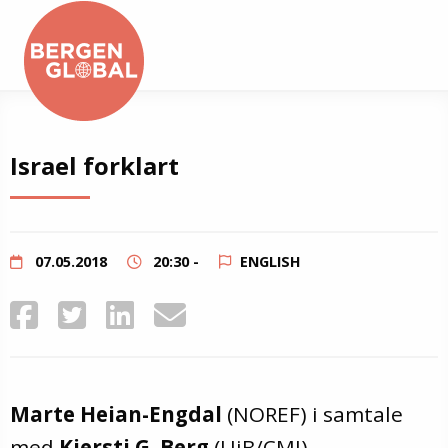
About
Israel forklart
Events
Library
07.05.2018
20:30 -
ENGLISH
Podcast
Contact
Marte Heian-Engdal
(NOREF) i samtale
med
Kjersti G. Berg
(UiB/CMI)