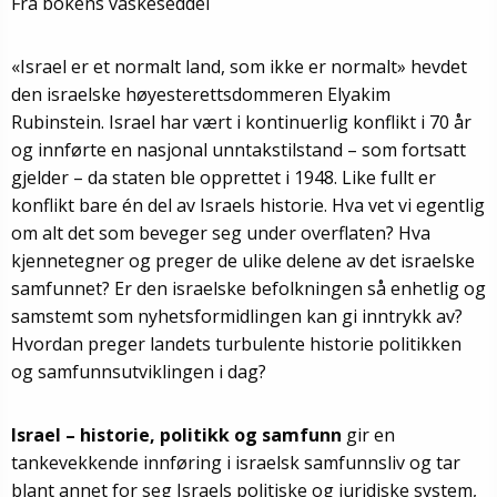
Fra bokens vaskeseddel
«Israel er et normalt land, som ikke er normalt» hevdet
den israelske høyesterettsdommeren Elyakim
Rubinstein. Israel har vært i kontinuerlig konflikt i 70 år
og innførte en nasjonal unntakstilstand – som fortsatt
gjelder – da staten ble opprettet i 1948. Like fullt er
konflikt bare én del av Israels historie. Hva vet vi egentlig
om alt det som beveger seg under overflaten? Hva
kjennetegner og preger de ulike delene av det israelske
samfunnet? Er den israelske befolkningen så enhetlig og
samstemt som nyhetsformidlingen kan gi inntrykk av?
Hvordan preger landets turbulente historie politikken
og samfunnsutviklingen i dag?
Israel – historie, politikk og samfunn
gir en
tankevekkende innføring i israelsk samfunnsliv og tar
blant annet for seg Israels politiske og juridiske system,