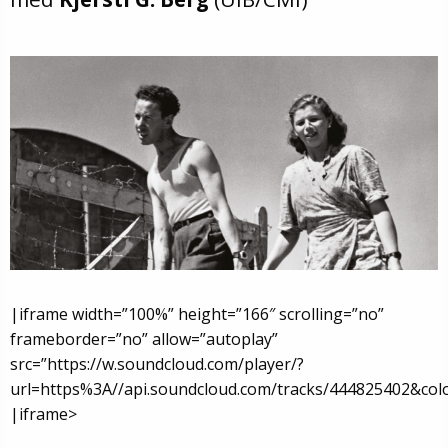
|iframe width=”100%” height=”166″ scrolling=”no”
frameborder=”no” allow=”autoplay”
src=”https://w.soundcloud.com/player/?
url=https%3A//api.soundcloud.com/tracks/444825402&co
|iframe>