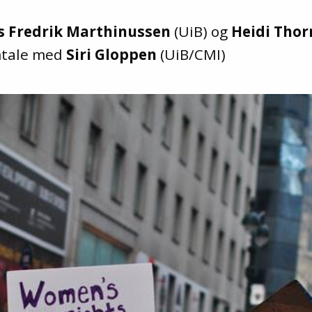
 Fredrik Marthinussen
(UiB) og
Heidi Thor
mtale med
Siri Gloppen
(UiB/CMI)