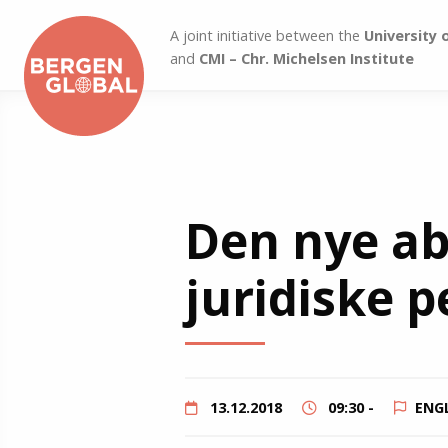
A joint initiative between the
University 
and
CMI – Chr. Michelsen Institute
Den nye ab
juridiske p
13.12.2018
09:30 -
ENG