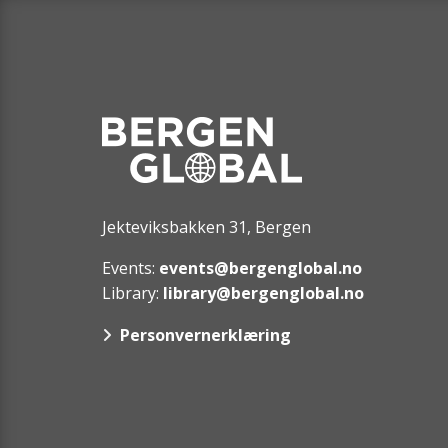
Jekteviksbakken 31, Bergen
Events:
events@bergenglobal.no
Library:
library@bergenglobal.no
Personvernerklæring