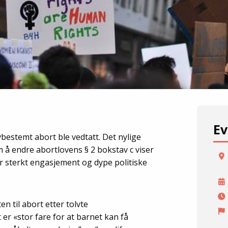
Ev
vbestemt abort ble vedtatt. Det nylige
om å endre abortlovens § 2 bokstav c viser
er sterkt engasjement og dype politiske
n til abort etter tolvte
 er «stor fare for at barnet kan få