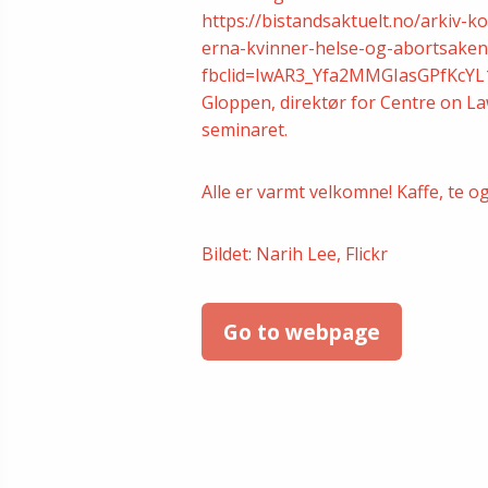
https://bistandsaktuelt.no/arkiv-
erna-kvinner-helse-og-abortsaken-
fbclid=IwAR3_Yfa2MMGIasGPfKcYL
Gloppen, direktør for Centre on L
seminaret.
Alle er varmt velkomne! Kaffe, te og 
Bildet: Narih Lee, Flickr
Go to webpage