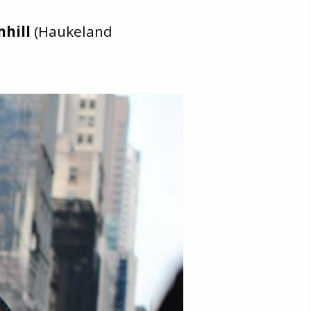
nhill
(Haukeland