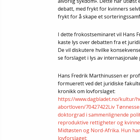
alvorlig sykdom». Dette har utløst e
debatt, med frykt for kvinners sel
frykt for å skape et sorteringssam
I dette frokostseminaret vil Hans
kaste lys over debatten fra et jurid
De vil diskutere hvilke konsekvense
se forslaget i lys av internasjonale
Hans Fredrik Marthinussen er prof
formuerett ved det juridiske fakult
kronikk om lovforslaget:
https://www.dagbladet.no/kultur/
abortloven/70427422Liv Tønnessen
doktorgrad i sammenlignende politi
reproduktive rettigheter og kvinn
Midtøsten og Nord-Afrika. Hun har
lovforslaget: