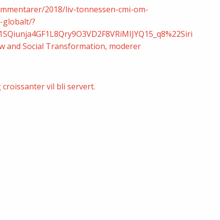
kommentarer/2018/liv-tonnessen-cmi-om-
globalt/?
1SQiunja4GF1L8Qry9O3VD2F8VRiMIJYQ15_q8%22Siri
aw and Social Transformation, moderer
croissanter vil bli servert.