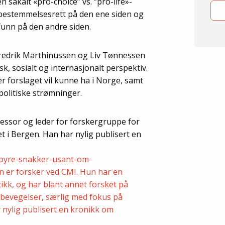
n såkalt «pro-choice” vs. “pro-life»-
vbestemmelsesrett på den ene siden og
funn på den andre siden.
 Fredrik Marthinussen og Liv Tønnessen
isk, sosialt og internasjonalt perspektiv.
r forslaget vil kunne ha i Norge, samt
 politiske strømninger.
essor og leder for forskergruppe for
et i Bergen. Han har nylig publisert en
hoyre-snakker-usant-om-
 er forsker ved CMI. Hun har en
kk, og har blant annet forsket på
ebevegelser, særlig med fokus på
 nylig publisert en kronikk om