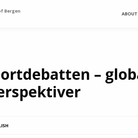
of Bergen
ABOUT
ortdebatten – glob
erspektiver
LISH