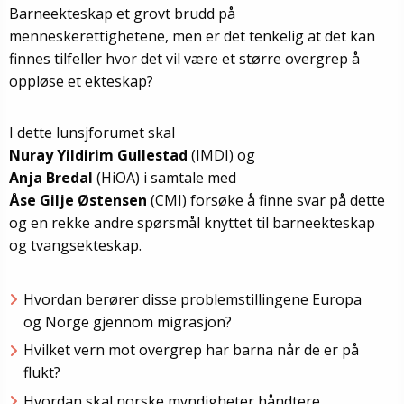
Barneekteskap et grovt brudd på
menneskerettighetene, men er det tenkelig at det kan
finnes tilfeller hvor det vil være et større overgrep å
oppløse et ekteskap?
I dette lunsjforumet skal
Nuray Yildirim Gullestad
(IMDI) og
Anja Bredal
(HiOA) i samtale med
Åse Gilje Østensen
(CMI) forsøke å finne svar på dette
og en rekke andre spørsmål knyttet til barneekteskap
og tvangsekteskap.
Hvordan berører disse problemstillingene Europa
og Norge gjennom migrasjon?
Hvilket vern mot overgrep har barna når de er på
flukt?
Hvordan skal norske myndigheter håndtere