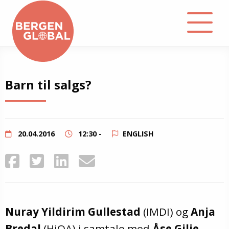
About
Barn til salgs?
Events
Library
20.04.2016
12:30 -
ENGLISH
Podcast
Contact
Nuray Yildirim Gullestad
(IMDI) og
Anja
Bredal
(HiOA) i samtale med
Åse Gilje